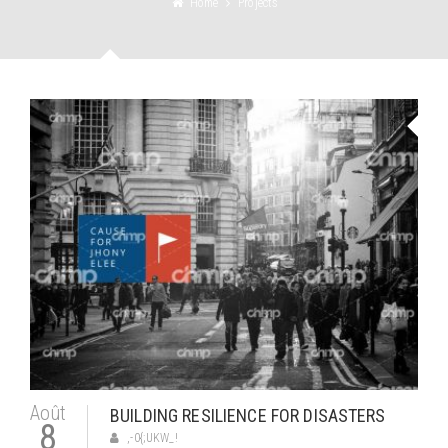
Home
Projects
Août
BUILDING RESILIENCE FOR DISASTERS
8
,-0{;UKW_!