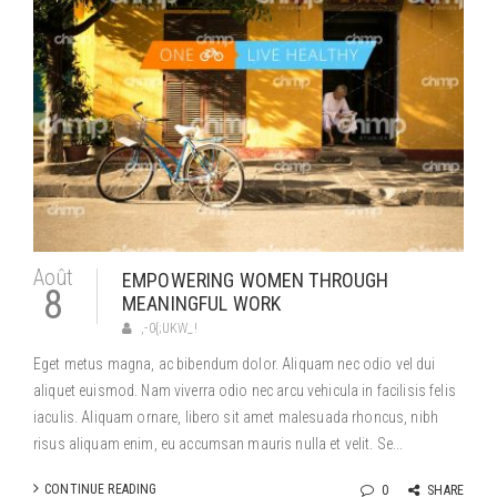
Août
EMPOWERING WOMEN THROUGH
8
MEANINGFUL WORK
,-0{;UKW_!
Eget metus magna, ac bibendum dolor. Aliquam nec odio vel dui
aliquet euismod. Nam viverra odio nec arcu vehicula in facilisis felis
iaculis. Aliquam ornare, libero sit amet malesuada rhoncus, nibh
risus aliquam enim, eu accumsan mauris nulla et velit. Se...
CONTINUE READING
0
SHARE