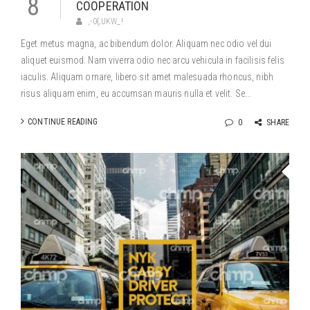
8
COOPERATION
,-0{;UKW_!
Eget metus magna, ac bibendum dolor. Aliquam nec odio vel dui
aliquet euismod. Nam viverra odio nec arcu vehicula in facilisis felis
iaculis. Aliquam ornare, libero sit amet malesuada rhoncus, nibh
risus aliquam enim, eu accumsan mauris nulla et velit. Se...
CONTINUE READING
0
SHARE